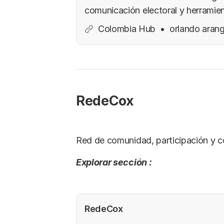
comunicación electoral y herramie
a campañas, liderazgo y participac
Colombia Hub
orlando aran
democrática contemporánea.
RedeCox
Red de comunidad, participación y c
Explorar sección :
RedeCox