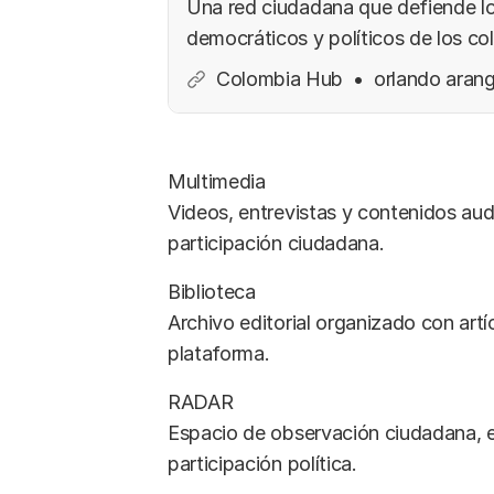
Una red ciudadana que defiende l
democráticos y políticos de los co
exterior. RedeCox nace para organi
Colombia Hub
orlando aran
darle voz real a la diáspora.
Multimedia
Videos, entrevistas y contenidos aud
participación ciudadana.
Biblioteca
Archivo editorial organizado con artíc
plataforma.
RADAR
Espacio de observación ciudadana, e
participación política.