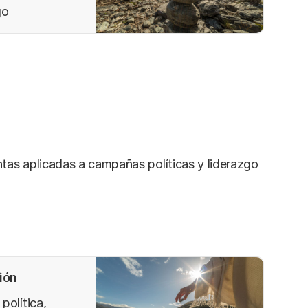
uestra realidad
go
 ecuación para
los derechos
tas aplicadas a campañas políticas y liderazgo
ión
política,