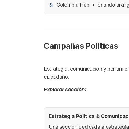
gigantesco. Esta sección analiza n
Colombia Hub
orlando aran
como diáspora y busca cambiar la
que tengamos la representación y 
democráticos que merecemos.
Campañas Políticas
Estrategia, comunicación y herramien
ciudadano.
Explorar sección:
Estrategia Política & Comunicac
Una sección dedicada a estrategia 