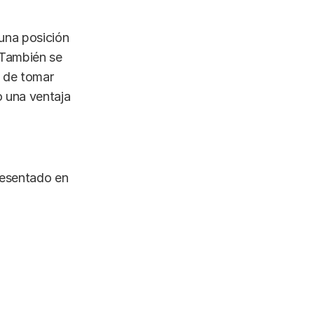
 una posición
. También se
o de tomar
o una ventaja
resentado en