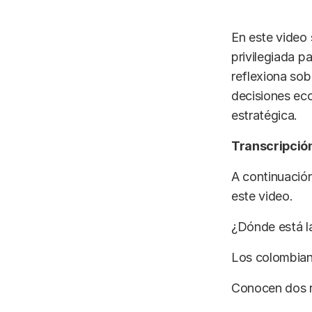
En este video 
privilegiada p
reflexiona sob
decisiones ec
estratégica.
Transcripción
A continuación
este video.
¿Dónde está la
Los colombiano
Conocen dos r