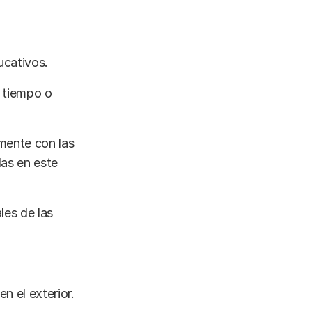
ucativos.
 tiempo o
amente con las
das en este
les de las
n el exterior.