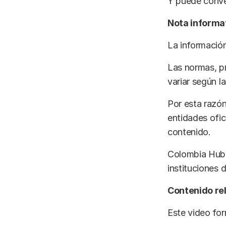
Y puede conve
Nota informa
La información
Las normas, p
variar según 
Por esta razón
entidades ofi
contenido.
Colombia Hub n
instituciones 
Contenido re
Este video for