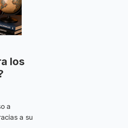
a los
?
so a
racias a su