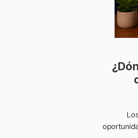
¿Dón
Los
oportunida