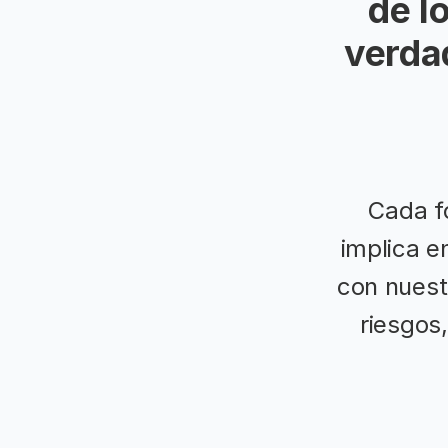
de l
verda
Cada f
implica e
con nuest
riesgos