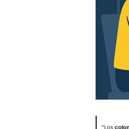
“Los
colom