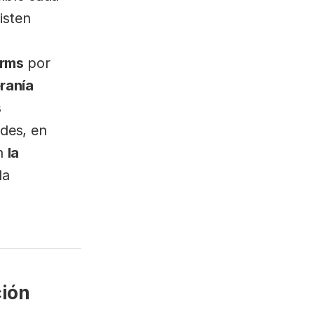
isten
orms
por
ranía
s
des, en
en
la
la
ción