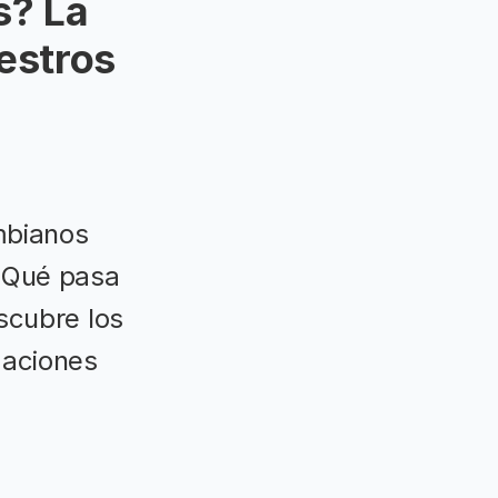
s? La
estros
mbianos
 ¿Qué pasa
scubre los
daciones