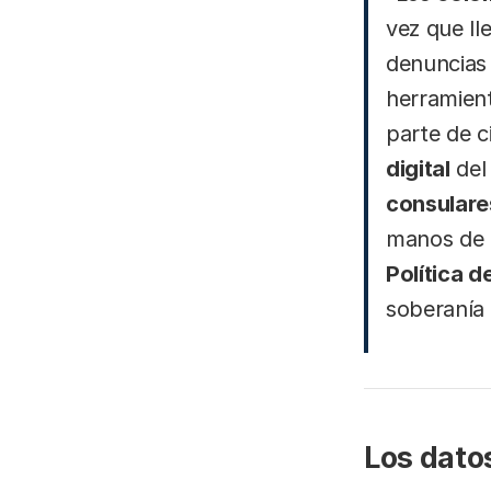
vez que ll
denuncias 
herramien
parte de c
digital
del 
consulares
manos de 
Política d
soberanía 
Los dato