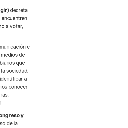
egir)
decreta
e encuentren
ho a votar,
omunicación e
s medios de
mbianos que
 la sociedad.
dentificar a
amos conocer
ras,
l.
congreso y
so de la