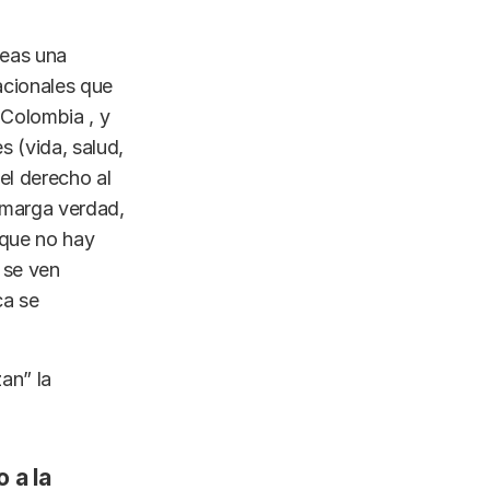
neas una
acionales que
 Colombia , y
 (vida, salud,
 el derecho al
amarga verdad,
 que no hay
 se ven
ca se
an” la
 a la