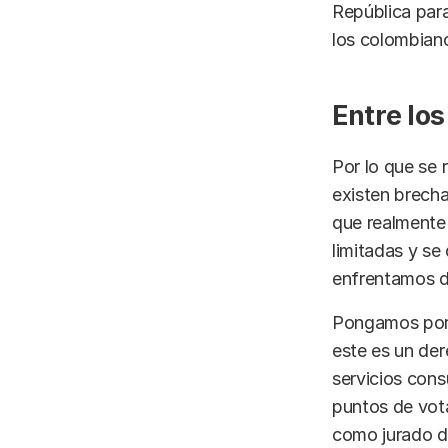
República para
los colombiano
Entre los
Por lo que se r
existen brecha
que realmente 
limitadas y se
enfrentamos dí
Pongamos por c
este es un der
servicios cons
puntos de vota
como jurado de