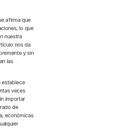
ue afirma que
aciones, lo que
én nuestra
rtículo nos da
ibremente y sin
an las
e establece
antas veces
sin importar
grado de
da, económicas
ualquier