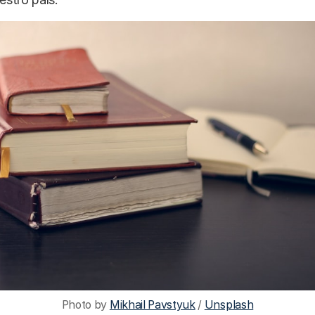
Photo by 
Mikhail Pavstyuk
 / 
Unsplash