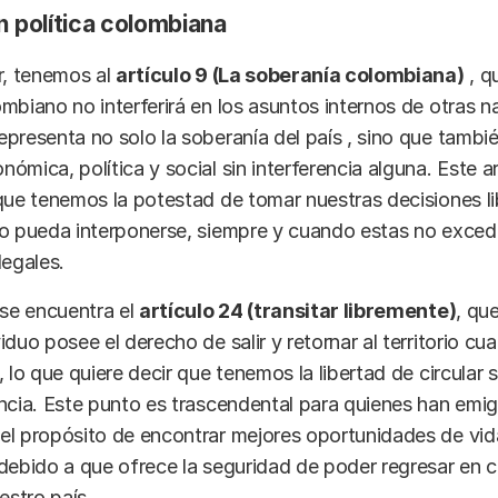
n política colombiana
r, tenemos al
artículo 9 (La soberanía colombiana)
, q
mbiano no interferirá en los asuntos internos de otras n
presenta no solo la soberanía del país , sino que tambi
ómica, política y social sin interferencia alguna. Este a
que tenemos la potestad de tomar nuestras decisiones l
no pueda interponerse, siempre y cuando estas no exced
legales.
 se encuentra el
artículo 24 (transitar libremente)
, qu
iduo posee el derecho de salir y retornar al territorio cu
 lo que quiere decir que tenemos la libertad de circular 
ncia. Este punto es trascendental para quienes han emi
el propósito de encontrar mejores oportunidades de vi
debido a que ofrece la seguridad de poder regresar en c
stro país.