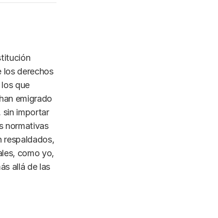
titución
e los derechos
 los que
e han emigrado
 sin importar
as normativas
n respaldados,
ales, como yo,
s allá de las