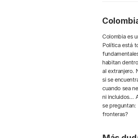
Colombia
Colombia es un
Política está 
fundamentales
habitan dentro
al extranjero.
si se encuentr
cuando sea nec
ni incluidos…
se preguntan: 
fronteras?
Más duda