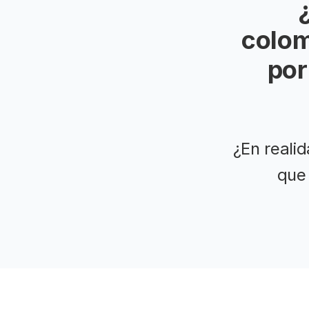
colom
por
¿En reali
que 