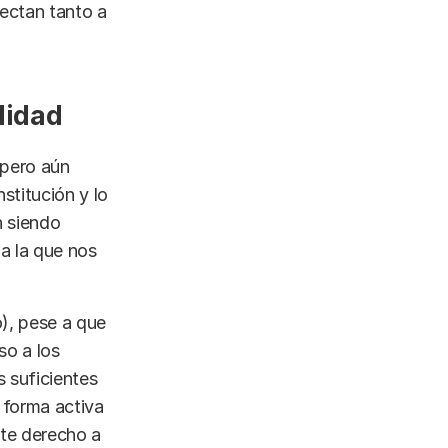
fectan tanto a
lidad
, pero aún
stitución y lo
n siendo
 a la que nos
o), pese a que
so a los
s suficientes
 forma activa
ste derecho a