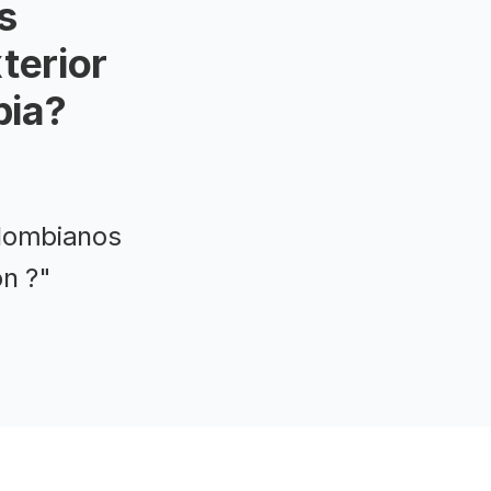
s
terior
bia?
olombianos
ón ?"