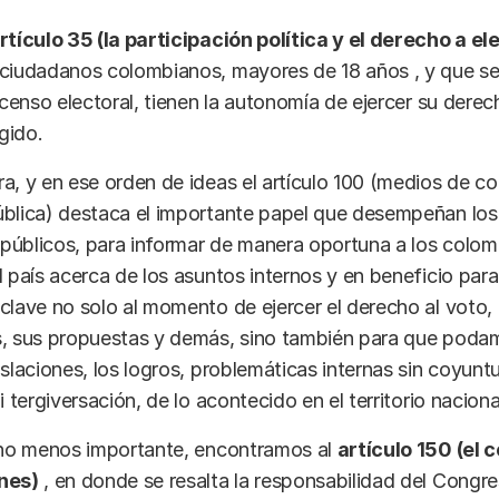
artículo 35 (la participación política y el derecho a el
 ciudadanos colombianos, mayores de 18 años , y que s
l censo electoral, tienen la autonomía de ejercer su derec
egido.
a, y en ese orden de ideas el artículo 100 (medios de c
ública) destaca el importante papel que desempeñan lo
públicos, para informar de manera oportuna a los colo
l país acerca de los asuntos internos y en beneficio para
clave no solo al momento de ejercer el derecho al voto, i
s, sus propuestas y demás, sino también para que pod
islaciones, los logros, problemáticas internas sin coyuntu
i tergiversación, de lo acontecido en el territorio naciona
y no menos importante, encontramos al
artículo 150 (el 
nes)
, en donde se resalta la responsabilidad del Congre