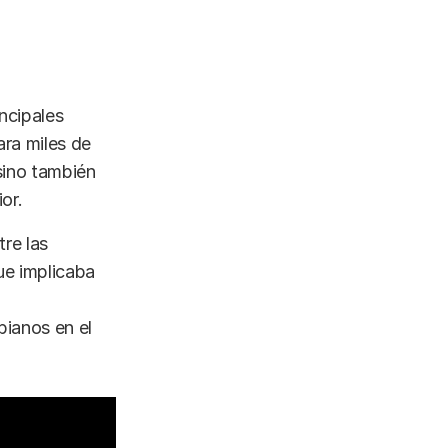
ncipales
ra miles de
sino también
or.
re las
ue implicaba
ianos en el