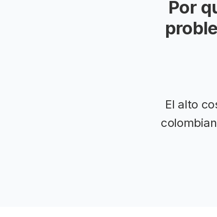
Por q
probl
El alto c
colombiano