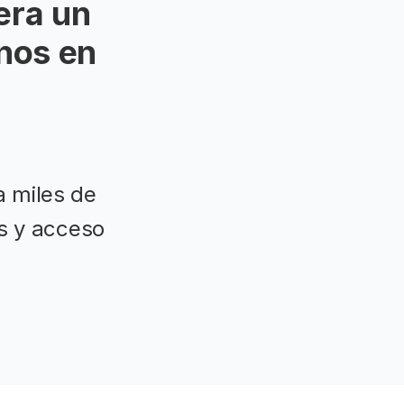
era un
nos en
a miles de
es y acceso