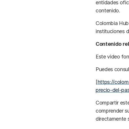
entidades ofi
contenido.
Colombia Hub n
instituciones 
Contenido re
Este video for
Puedes consult
[
https://colo
precio-del-pa
Compartir este
comprender su
directamente s