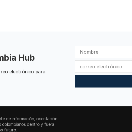
ombia Hub
reo electrónico para
e de información, orientación
s colombianos dentro y fuera
s futuro.