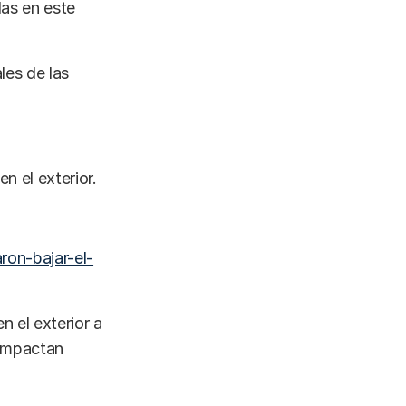
das en este
les de las
n el exterior.
ron-bajar-el-
 el exterior a
impactan