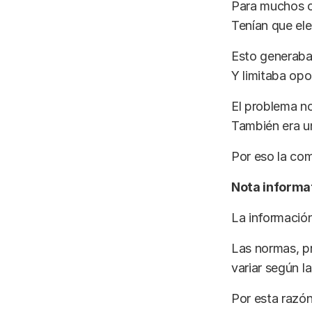
Para muchos c
Tenían que ele
Esto generaba
Y limitaba opo
El problema n
También era u
Por eso la com
Nota informa
La información
Las normas, p
variar según 
Por esta razón