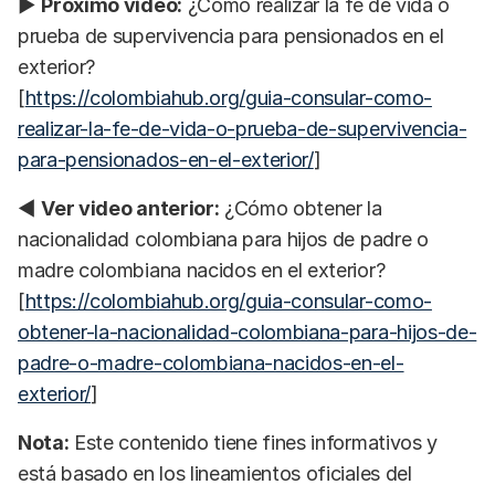
▶
Próximo video:
¿Cómo realizar la fe de vida o
prueba de supervivencia para pensionados en el
exterior?
[
https://colombiahub.org/guia-consular-como-
realizar-la-fe-de-vida-o-prueba-de-supervivencia-
para-pensionados-en-el-exterior/
]
◀
Ver video anterior:
¿Cómo obtener la
nacionalidad colombiana para hijos de padre o
madre colombiana nacidos en el exterior?
[
https://colombiahub.org/guia-consular-como-
obtener-la-nacionalidad-colombiana-para-hijos-de-
padre-o-madre-colombiana-nacidos-en-el-
exterior/
]
Nota:
Este contenido tiene fines informativos y
está basado en los lineamientos oficiales del