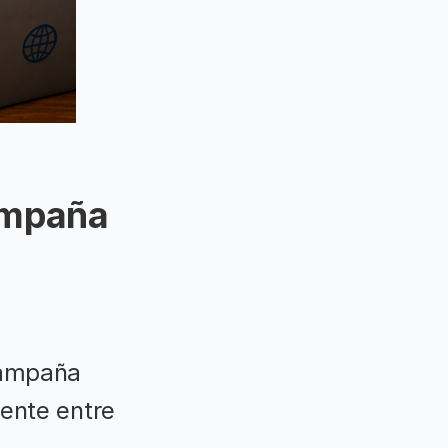
campaña
campaña
mente entre