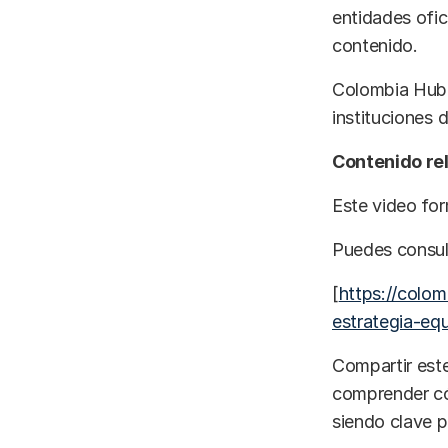
entidades ofi
contenido.
Colombia Hub n
instituciones 
Contenido re
Este video for
Puedes consult
[
https://colo
estrategia-equ
Compartir este
comprender có
siendo clave 