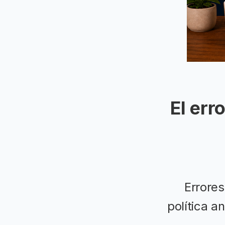
El err
Errore
política a