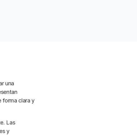
ar una
esentan
 forma clara y
te. Las
es y