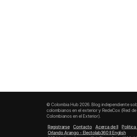
© Colombia Hub 2026. Blog independiente sob
colombianos en el exterior y RedeCox (Red de
Colombianos en el Exterior).
Registrarse
Contacto
Acerca de II
Politica
Orlando Arango - Electolab360 II English